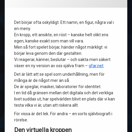
Det börjar ofta oskyldigt. Ett namn, en figur, några val i
en meny.
En kropp, ett ansikte, en röst – kanske helt olikt ens
egen, kanske exakt som man vill vara.
Men så fort spelet börjar, händer något märkligt: vi
börjar leva genom den där gestalten.
Vi reagerar, känner, beslutar – och sakta men säkert
växer en ny version av oss själva fram –
gfar.net
.
Det är lätt att se spel som underhållning, men för
många är de något mer än så.
De är speglar, masker, laboratorier för identitet.
I en tid då gränsen mellan det digitala och det verkliga
livet suddas ut, har spelvärlden blivit en plats där vi kan
testa vilka vi är, utan att riskera allt.
För vissa är det lek. För andra – en sorts självbiografi i
rörelse.
Den virtuella kroppen