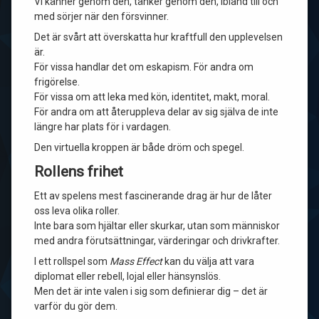
Vi känner genom den, tänker genom den, ibland till och
med sörjer när den försvinner.
Det är svårt att överskatta hur kraftfull den upplevelsen
är.
För vissa handlar det om eskapism. För andra om
frigörelse.
För vissa om att leka med kön, identitet, makt, moral.
För andra om att återuppleva delar av sig själva de inte
längre har plats för i vardagen.
Den virtuella kroppen är både dröm och spegel.
Rollens frihet
Ett av spelens mest fascinerande drag är hur de låter
oss leva olika roller.
Inte bara som hjältar eller skurkar, utan som människor
med andra förutsättningar, värderingar och drivkrafter.
I ett rollspel som
Mass Effect
kan du välja att vara
diplomat eller rebell, lojal eller hänsynslös.
Men det är inte valen i sig som definierar dig – det är
varför du gör dem.