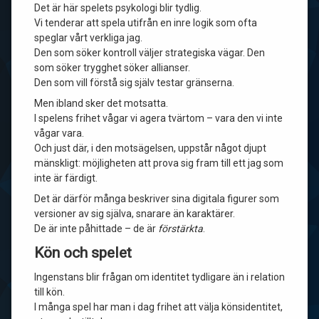
Det är här spelets psykologi blir tydlig.
Vi tenderar att spela utifrån en inre logik som ofta
speglar vårt verkliga jag.
Den som söker kontroll väljer strategiska vägar. Den
som söker trygghet söker allianser.
Den som vill förstå sig själv testar gränserna.
Men ibland sker det motsatta.
I spelens frihet vågar vi agera tvärtom – vara den vi inte
vågar vara.
Och just där, i den motsägelsen, uppstår något djupt
mänskligt: möjligheten att prova sig fram till ett jag som
inte är färdigt.
Det är därför många beskriver sina digitala figurer som
versioner av sig själva, snarare än karaktärer.
De är inte påhittade – de är
förstärkta
.
Kön och spelet
Ingenstans blir frågan om identitet tydligare än i relation
till kön.
I många spel har man i dag frihet att välja könsidentitet,