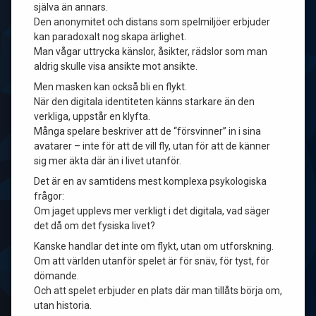
själva än annars.
Den anonymitet och distans som spelmiljöer erbjuder
kan paradoxalt nog skapa ärlighet.
Man vågar uttrycka känslor, åsikter, rädslor som man
aldrig skulle visa ansikte mot ansikte.
Men masken kan också bli en flykt.
När den digitala identiteten känns starkare än den
verkliga, uppstår en klyfta.
Många spelare beskriver att de “försvinner” in i sina
avatarer – inte för att de vill fly, utan för att de känner
sig mer äkta där än i livet utanför.
Det är en av samtidens mest komplexa psykologiska
frågor:
Om jaget upplevs mer verkligt i det digitala, vad säger
det då om det fysiska livet?
Kanske handlar det inte om flykt, utan om utforskning.
Om att världen utanför spelet är för snäv, för tyst, för
dömande.
Och att spelet erbjuder en plats där man tillåts börja om,
utan historia.