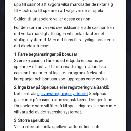
upp till casinot att avgöra vilka marknader de riktar sig
till – och upp till spelaren att välja var de vill spela.
Skälen till att spelare väljer dessa casinon
För den som är van vid svensklicensierade casinon kan
det verka märkligt att någon vill spela utanför det
statliga systemet. Men det finns flera tydliga orsaker till
det ökade intresset:
1. Färre begränsningar på bonusar
Svenska casinon får endast erbjuda en bonus per
spelare – oftast vid första insättningen. Utländska
casinon har däremot lojalitetsprogram, frekventa
kampanjer och bonusar som upprepas varje vecka.
2. Inga krav på Spelpaus eller registrering via BankID
Det centrala
självavstängningssystemet
Spelpaus
gäller inte på casinon utan svensk licens. Det ger frihet
för spelare som vill återgå till spel tidigare eller som inte
vill vara del av det svenska systemet.
3. Större spelutbud
Vissa internationella spelleverantörer finns inte