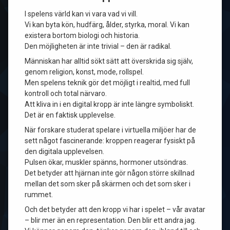
I spelens värld kan vi vara vad vi vill.
Vi kan byta kön, hudfärg, ålder, styrka, moral. Vi kan
existera bortom biologi och historia.
Den möjligheten är inte trivial – den är radikal.
Människan har alltid sökt sätt att överskrida sig själv,
genom religion, konst, mode, rollspel.
Men spelens teknik gör det möjligt i realtid, med full
kontroll och total närvaro.
Att kliva in i en digital kropp är inte längre symboliskt.
Det är en faktisk upplevelse.
När forskare studerat spelare i virtuella miljöer har de
sett något fascinerande: kroppen reagerar fysiskt på
den digitala upplevelsen.
Pulsen ökar, muskler spänns, hormoner utsöndras.
Det betyder att hjärnan inte gör någon större skillnad
mellan det som sker på skärmen och det som sker i
rummet.
Och det betyder att den kropp vi har i spelet – vår avatar
– blir mer än en representation. Den blir ett andra jag.