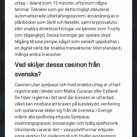
uttag – ibland inom 15 minuter, ofta inom några
timmar. Tekniker som gör detta möjligt inkluderar
automatiserade utbetalningssystem, användning av e-
plånböcker som Skrill och Neteller, samt kryptovalutor
eller snabba direktöverföringar via tjänster som Trustly
(om tillgängligt). Dessa lösningar ger spelare ökad
tillgång till sina pengar, något som särskilt uppskattas i
en digital värld där snabba transaktioner blivit standard i
många andra branscher.
Vad skiljer dessa casinon från
svenska?
Casinon utan spelpaus och med snabba uttag är oftast
registrerade i länder som Malta, Curacao eller Estland.
De följer reglerna i det land där licensen är utfärdad,
vilket kan innebära att kraven på kundskydd, verifiering
och spelansvar skiljer sig från de svenska. I Sverige
måste alla spelbolag erbjuda Spelpaus,
insättningsgränser, bonusregler och tydlig spelhistorik.
Utomlands varierar det – vissa plattformar erbjuder
egna verktyg för spelkontroll och frivillig avstängning,