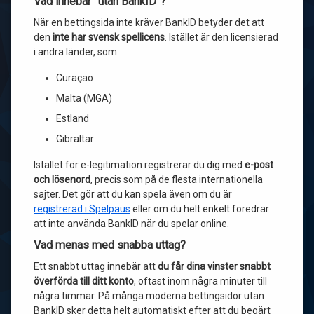
Vad innebär “utan BankID”?
När en bettingsida inte kräver BankID betyder det att
den
inte har svensk spellicens
. Istället är den licensierad
i andra länder, som:
Curaçao
Malta (MGA)
Estland
Gibraltar
Istället för e-legitimation registrerar du dig med
e-post
och lösenord
, precis som på de flesta internationella
sajter. Det gör att du kan spela även om du är
registrerad i Spelpaus
eller om du helt enkelt föredrar
att inte använda BankID när du spelar online.
Vad menas med snabba uttag?
Ett snabbt uttag innebär att
du får dina vinster snabbt
överförda till ditt konto
, oftast inom några minuter till
några timmar. På många moderna bettingsidor utan
BankID sker detta helt automatiskt efter att du begärt