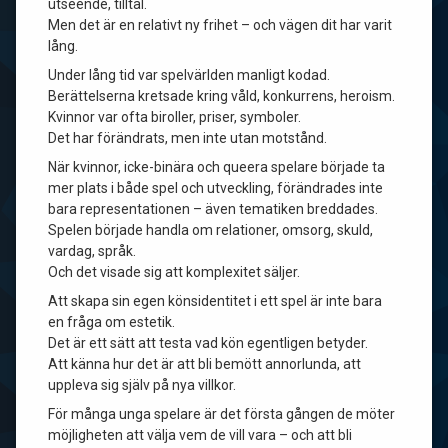
utseende, tilltal.
Men det är en relativt ny frihet – och vägen dit har varit
lång.
Under lång tid var spelvärlden manligt kodad.
Berättelserna kretsade kring våld, konkurrens, heroism.
Kvinnor var ofta biroller, priser, symboler.
Det har förändrats, men inte utan motstånd.
När kvinnor, icke-binära och queera spelare började ta
mer plats i både spel och utveckling, förändrades inte
bara representationen – även tematiken breddades.
Spelen började handla om relationer, omsorg, skuld,
vardag, språk.
Och det visade sig att komplexitet säljer.
Att skapa sin egen könsidentitet i ett spel är inte bara
en fråga om estetik.
Det är ett sätt att testa vad kön egentligen betyder.
Att känna hur det är att bli bemött annorlunda, att
uppleva sig själv på nya villkor.
För många unga spelare är det första gången de möter
möjligheten att välja vem de vill vara – och att bli