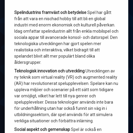
Spelindustrins framväxt och betydelse
Spel har gått
från att vara en nischad hobby till att bli en global
industri med enorm ekonomisk och kulturell påverkan.
Idag omfattar spelindustrin allt från enkla mobilspel och
sociala appar till avancerade konsol- och datorspel. Den
teknologiska utvecklingen har gjort spelen mer
realistiska och interaktiva, vilket bidragit till att
spelandet blivit allt mer populärt bland olika
åldersgrupper.
Teknologisk innovation och utveckling
Utvecklingen av
ny teknik som virtual reality (VR) och augmented reality
(AR) har revolutionerat spelupplevelsen. Spelare kan nu
uppleva miljöer och scenarier på ett sätt som tidigare
var omöjligt, vilket har lett till nya genrer och
spelupplevelser. Dessa teknologier används inte bara
för underhållning utan har också funnit sin väg in i
utbildningssektorn, där spel används för att simulera
verkliga situationer och förbättra inlärning.
Social aspekt och gemenskap
Spel är också en