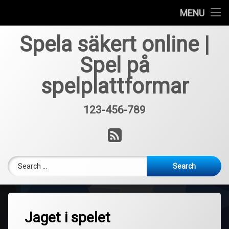
Home
MENU
Skip
Casino med utländsk spellicens
Spela säkert online |
to
content
Spel på
spelplattformar
123-456-789
Tel:
RSS
Search for:
Jaget i spelet