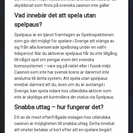
skyddsnät som finns på svenska casinon inte gäller.
Vad innebär det att spela utan
spelpaus?
Spelpaus är en tjänst framtagen av Spelinspektionen
som gör det möjligt för spelare i Sverige att stänga av
sig från alla licensierade spelbolag under en valfri
tidsperiod. När du aktiverar spelpaus får du inte tillgång
till något spel om pengar inom det svenska
licenssystemet – vare sig på nätet eller i fysisk miljö.
Casinon som inte har svensk licens är däremot inte
anslutna till detta system. Att spela utan spelpaus
innebär därmed att du, även om du är avstängd i
Sverige, kan spela vidare hos utländska aktörer som
inte är skyldiga att kontrollera din status via Spelpaus.
Snabba uttag – hur fungerar det?
Ett av de mest efterfrågade inslagen hos utländska
casinon är möjligheten till snabba uttag. Detta innebär
att vinster betalas ut kort efter att en spelare begärt