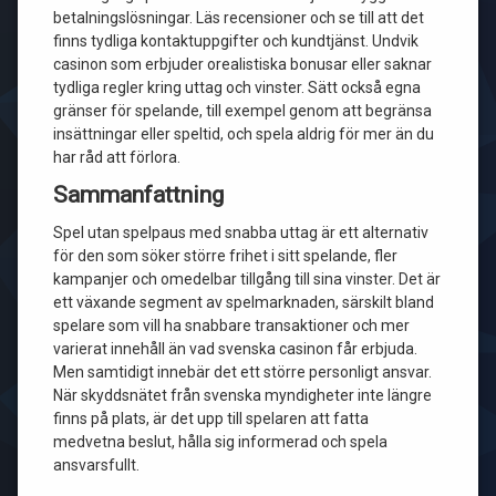
betalningslösningar. Läs recensioner och se till att det
finns tydliga kontaktuppgifter och kundtjänst. Undvik
casinon som erbjuder orealistiska bonusar eller saknar
tydliga regler kring uttag och vinster. Sätt också egna
gränser för spelande, till exempel genom att begränsa
insättningar eller speltid, och spela aldrig för mer än du
har råd att förlora.
Sammanfattning
Spel utan spelpaus med snabba uttag är ett alternativ
för den som söker större frihet i sitt spelande, fler
kampanjer och omedelbar tillgång till sina vinster. Det är
ett växande segment av spelmarknaden, särskilt bland
spelare som vill ha snabbare transaktioner och mer
varierat innehåll än vad svenska casinon får erbjuda.
Men samtidigt innebär det ett större personligt ansvar.
När skyddsnätet från svenska myndigheter inte längre
finns på plats, är det upp till spelaren att fatta
medvetna beslut, hålla sig informerad och spela
ansvarsfullt.