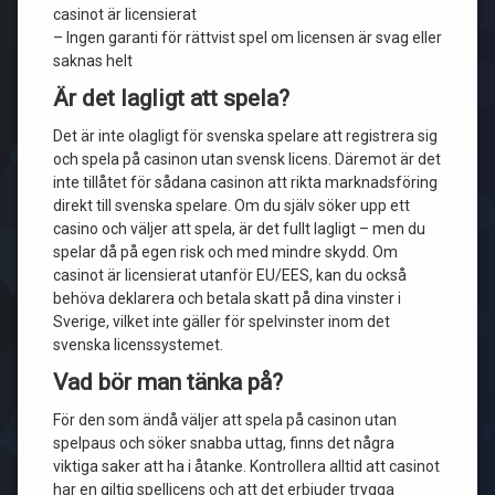
casinot är licensierat
– Ingen garanti för rättvist spel om licensen är svag eller
saknas helt
Är det lagligt att spela?
Det är inte olagligt för svenska spelare att registrera sig
och spela på casinon utan svensk licens. Däremot är det
inte tillåtet för sådana casinon att rikta marknadsföring
direkt till svenska spelare. Om du själv söker upp ett
casino och väljer att spela, är det fullt lagligt – men du
spelar då på egen risk och med mindre skydd. Om
casinot är licensierat utanför EU/EES, kan du också
behöva deklarera och betala skatt på dina vinster i
Sverige, vilket inte gäller för spelvinster inom det
svenska licenssystemet.
Vad bör man tänka på?
För den som ändå väljer att spela på casinon utan
spelpaus och söker snabba uttag, finns det några
viktiga saker att ha i åtanke. Kontrollera alltid att casinot
har en giltig spellicens och att det erbjuder trygga